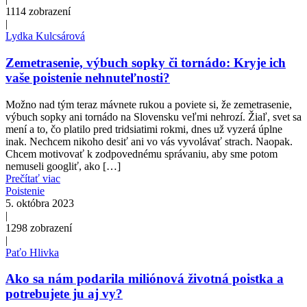
1114
zobrazení
|
Lydka Kulcsárová
Zemetrasenie, výbuch sopky či tornádo: Kryje ich
vaše poistenie nehnuteľnosti?
Možno nad tým teraz mávnete rukou a poviete si, že zemetrasenie,
výbuch sopky ani tornádo na Slovensku veľmi nehrozí. Žiaľ, svet sa
mení a to, čo platilo pred tridsiatimi rokmi, dnes už vyzerá úplne
inak. Nechcem nikoho desiť ani vo vás vyvolávať strach. Naopak.
Chcem motivovať k zodpovednému správaniu, aby sme potom
nemuseli googliť, ako […]
Prečítať viac
Poistenie
5. októbra 2023
|
1298
zobrazení
|
Paťo Hlivka
Ako sa nám podarila miliónová životná poistka a
potrebujete ju aj vy?