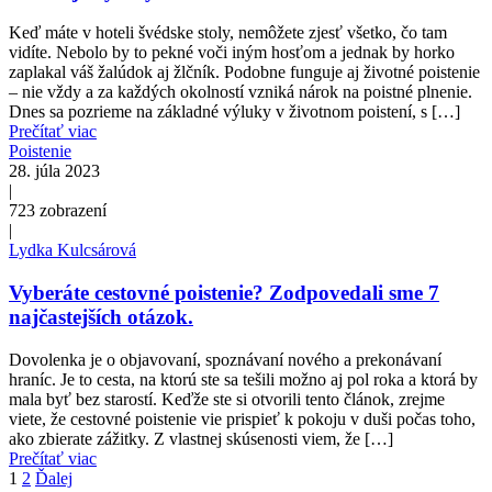
Keď máte v hoteli švédske stoly, nemôžete zjesť všetko, čo tam
vidíte. Nebolo by to pekné voči iným hosťom a jednak by horko
zaplakal váš žalúdok aj žlčník. Podobne funguje aj životné poistenie
– nie vždy a za každých okolností vzniká nárok na poistné plnenie.
Dnes sa pozrieme na základné výluky v životnom poistení, s […]
Prečítať viac
Poistenie
28. júla 2023
|
723
zobrazení
|
Lydka Kulcsárová
Vyberáte cestovné poistenie? Zodpovedali sme 7
najčastejších otázok.
Dovolenka je o objavovaní, spoznávaní nového a prekonávaní
hraníc. Je to cesta, na ktorú ste sa tešili možno aj pol roka a ktorá by
mala byť bez starostí. Keďže ste si otvorili tento článok, zrejme
viete, že cestovné poistenie vie prispieť k pokoju v duši počas toho,
ako zbierate zážitky. Z vlastnej skúsenosti viem, že […]
Prečítať viac
1
2
Ďalej