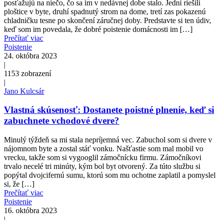
posťažujú na niečo, čo sa im v nedávnej dobe stalo. Jedni riešili
ploštice v byte, druhí spadnutý strom na dome, tretí zas pokazenú
chladničku tesne po skončení záručnej doby. Predstavte si ten údiv,
keď som im povedala, že dobré poistenie domácnosti im […]
Prečítať viac
Poistenie
24. októbra 2023
|
1153
zobrazení
|
Jano Kulcsár
Vlastná skúsenosť: Dostanete poistné plnenie, keď si
zabuchnete vchodové dvere?
Minulý týždeň sa mi stala nepríjemná vec. Zabuchol som si dvere v
nájomnom byte a zostal stáť vonku. Našťastie som mal mobil vo
vrecku, takže som si vygooglil zámočnícku firmu. Zámočníkovi
trvalo necelé tri minúty, kým bol byt otvorený. Za túto službu si
popýtal dvojcifernú sumu, ktorú som mu ochotne zaplatil a pomyslel
si, že […]
Prečítať viac
Poistenie
16. októbra 2023
|