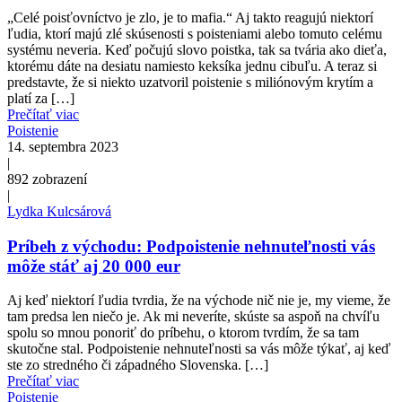
„Celé poisťovníctvo je zlo, je to mafia.“ Aj takto reagujú niektorí
ľudia, ktorí majú zlé skúsenosti s poisteniami alebo tomuto celému
systému neveria. Keď počujú slovo poistka, tak sa tvária ako dieťa,
ktorému dáte na desiatu namiesto keksíka jednu cibuľu. A teraz si
predstavte, že si niekto uzatvoril poistenie s miliónovým krytím a
platí za […]
Prečítať viac
Poistenie
14. septembra 2023
|
892
zobrazení
|
Lydka Kulcsárová
Príbeh z východu: Podpoistenie nehnuteľnosti vás
môže stáť aj 20 000 eur
Aj keď niektorí ľudia tvrdia, že na východe nič nie je, my vieme, že
tam predsa len niečo je. Ak mi neveríte, skúste sa aspoň na chvíľu
spolu so mnou ponoriť do príbehu, o ktorom tvrdím, že sa tam
skutočne stal. Podpoistenie nehnuteľnosti sa vás môže týkať, aj keď
ste zo stredného či západného Slovenska. […]
Prečítať viac
Poistenie