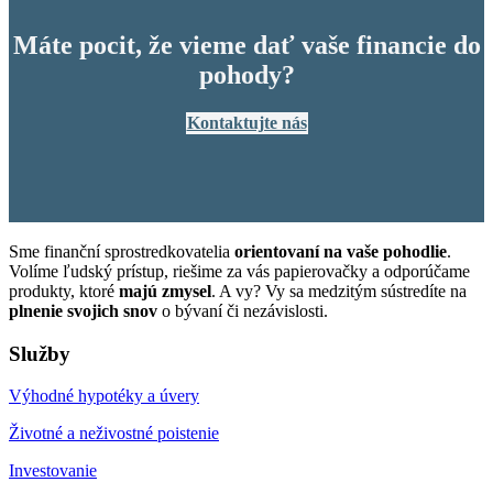
Máte pocit, že vieme dať vaše financie do
pohody?
Kontaktujte nás
Sme finanční sprostredkovatelia
orientovaní na vaše pohodlie
.
Volíme ľudský prístup, riešime za vás papierovačky a odporúčame
produkty, ktoré
majú zmysel
. A vy? Vy sa medzitým sústredíte na
plnenie svojich snov
o bývaní či nezávislosti.
Služby
Výhodné hypotéky a úvery
Životné a neživostné poistenie
Investovanie