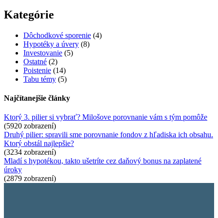
Kategórie
Dôchodkové sporenie
(4)
Hypotéky a úvery
(8)
Investovanie
(5)
Ostatné
(2)
Poistenie
(14)
Tabu témy
(5)
Najčítanejšie články
Ktorý 3. pilier si vybrať? Milošove porovnanie vám s tým pomôže
(
5920
zobrazení)
Druhý pilier: spravili sme porovnanie fondov z hľadiska ich obsahu.
Ktorý obstál najlepšie?
(
3234
zobrazení)
Mladí s hypotékou, takto ušetríte cez daňový bonus na zaplatené
úroky
(
2879
zobrazení)