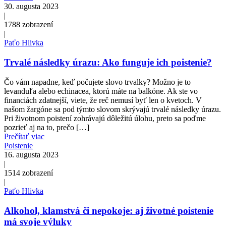
30. augusta 2023
|
1788
zobrazení
|
Paťo Hlivka
Trvalé následky úrazu: Ako funguje ich poistenie?
Čo vám napadne, keď počujete slovo trvalky? Možno je to
levanduľa alebo echinacea, ktorú máte na balkóne. Ak ste vo
financiách zdatnejší, viete, že reč nemusí byť len o kvetoch. V
našom žargóne sa pod týmto slovom skrývajú trvalé následky úrazu.
Pri životnom poistení zohrávajú dôležitú úlohu, preto sa poďme
pozrieť aj na to, prečo […]
Prečítať viac
Poistenie
16. augusta 2023
|
1514
zobrazení
|
Paťo Hlivka
Alkohol, klamstvá či nepokoje: aj životné poistenie
má svoje výluky