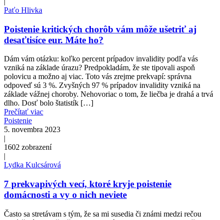
|
Paťo Hlivka
Poistenie kritických chorôb vám môže ušetriť aj
desaťtisíce eur. Máte ho?
Dám vám otázku: koľko percent prípadov invalidity podľa vás
vzniká na základe úrazu? Predpokladám, že ste tipovali aspoň
polovicu a možno aj viac. Toto vás zrejme prekvapí: správna
odpoveď sú 3 %. Zvyšných 97 % prípadov invalidity vzniká na
základe vážnej choroby. Nehovoriac o tom, že liečba je drahá a trvá
dlho. Dosť bolo štatistík […]
Prečítať viac
Poistenie
5. novembra 2023
|
1602
zobrazení
|
Lydka Kulcsárová
7 prekvapivých vecí, ktoré kryje poistenie
domácnosti a vy o nich neviete
Často sa stretávam s tým, že sa mi susedia či známi medzi rečou