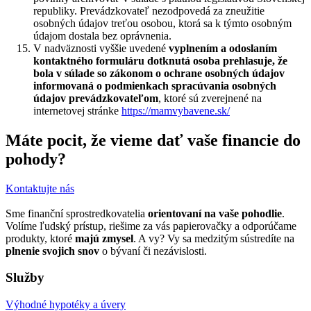
republiky. Prevádzkovateľ nezodpovedá za zneužitie
osobných údajov treťou osobou, ktorá sa k týmto osobným
údajom dostala bez oprávnenia.
V nadväznosti vyššie uvedené
vyplnením a odoslaním
kontaktného formuláru dotknutá osoba prehlasuje, že
bola v súlade so zákonom o ochrane osobných údajov
informovaná o podmienkach spracúvania osobných
údajov prevádzkovateľom
, ktoré sú zverejnené na
internetovej stránke
https://mamvybavene.sk/
Máte pocit, že vieme dať vaše financie do
pohody?
Kontaktujte nás
Sme finanční sprostredkovatelia
orientovaní na vaše pohodlie
.
Volíme ľudský prístup, riešime za vás papierovačky a odporúčame
produkty, ktoré
majú zmysel
. A vy? Vy sa medzitým sústredíte na
plnenie svojich snov
o bývaní či nezávislosti.
Služby
Výhodné hypotéky a úvery