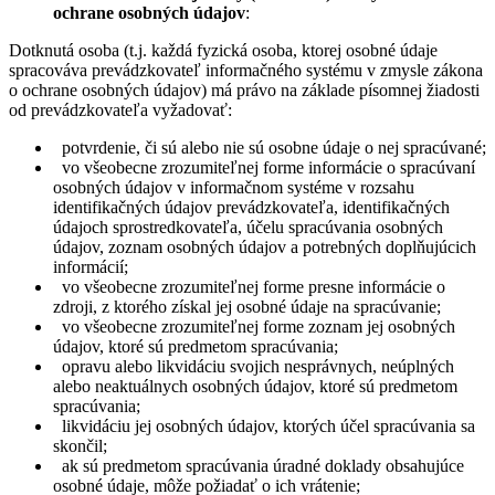
ochrane osobných údajov
:
Dotknutá osoba (t.j. každá fyzická osoba, ktorej osobné údaje
spracováva prevádzkovateľ informačného systému v zmysle zákona
o ochrane osobných údajov) má právo na základe písomnej žiadosti
od prevádzkovateľa vyžadovať:
potvrdenie, či sú alebo nie sú osobne údaje o nej spracúvané;
vo všeobecne zrozumiteľnej forme informácie o spracúvaní
osobných údajov v informačnom systéme v rozsahu
identifikačných údajov prevádzkovateľa, identifikačných
údajoch sprostredkovateľa, účelu spracúvania osobných
údajov, zoznam osobných údajov a potrebných doplňujúcich
informácií;
vo všeobecne zrozumiteľnej forme presne informácie o
zdroji, z ktorého získal jej osobné údaje na spracúvanie;
vo všeobecne zrozumiteľnej forme zoznam jej osobných
údajov, ktoré sú predmetom spracúvania;
opravu alebo likvidáciu svojich nesprávnych, neúplných
alebo neaktuálnych osobných údajov, ktoré sú predmetom
spracúvania;
likvidáciu jej osobných údajov, ktorých účel spracúvania sa
skončil;
ak sú predmetom spracúvania úradné doklady obsahujúce
osobné údaje, môže požiadať o ich vrátenie;