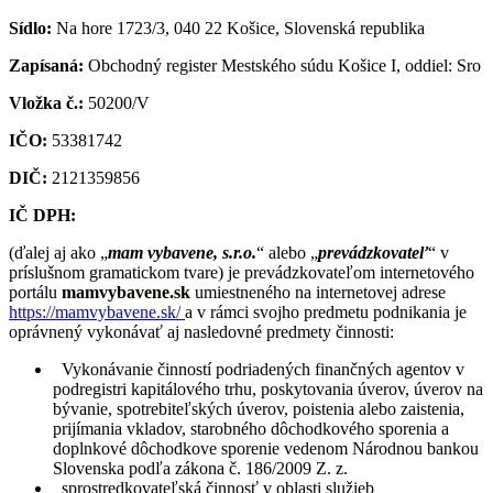
Sídlo:
Na hore 1723/3, 040 22 Košice, Slovenská republika
Zapísaná:
Obchodný register Mestského súdu Košice I, oddiel: Sro
Vložka č.:
50200/V
IČO:
53381742
DIČ:
2121359856
IČ DPH:
(ďalej aj ako „
mam vybavene, s.r.o.
“ alebo „
prevádzkovateľ
“ v
príslušnom gramatickom tvare) je prevádzkovateľom internetového
portálu
mamvybavene.sk
umiestneného na internetovej adrese
https://mamvybavene.sk/
a v rámci svojho predmetu podnikania je
oprávnený vykonávať aj nasledovné predmety činnosti:
Vykonávanie činností podriadených finančných agentov v
podregistri kapitálového trhu, poskytovania úverov, úverov na
bývanie, spotrebiteľských úverov, poistenia alebo zaistenia,
prijímania vkladov, starobného dôchodkového sporenia a
doplnkové dôchodkove sporenie vedenom Národnou bankou
Slovenska podľa zákona č. 186/2009 Z. z.
sprostredkovateľská činnosť v oblasti služieb