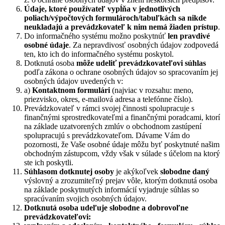
Údaje, ktoré používateľ vypĺňa v jednotlivých
poliach/výpočtových
formulároch/tabuľkách sa nikde
neukladajú a prevádzkovateľ k nim nemá žiaden
prístup
.
Do informačného systému možno poskytnúť
len pravdivé
osobné údaje
.
Za nepravdivosť
osobných údajov zodpovedá
ten, kto ich do informačného systému poskytol.
Dotknutá osoba
môže udeliť prevádzkovateľovi súhlas
podľa zákona o ochrane osobných údajov so spracovaním jej
osobných údajov uvedených v:
a)
Kontaktnom formulári
(najviac v rozsahu: meno,
priezvisko, okres, e-mailová adresa a telefónne číslo).
Prevádzkovateľ v rámci svojej činnosti spolupracuje s
finančnými sprostredkovateľmi a finančnými poradcami, ktorí
na základe uzatvorených zmlúv o obchodnom zastúpení
spolupracujú s prevádzkovateľom. Dávame Vám do
pozornosti, že
Vaše osobné údaje môžu
byť poskytnuté našim
obchodným zástupcom, vždy však v súlade s účelom na ktorý
ste ich
poskytli.
Súhlasom dotknutej osoby
je akýkoľvek
slobodne daný
výslovný a zrozumiteľný prejav vôle, ktorým dotknutá osoba
na základe poskytnutých informácií vyjadruje súhlas so
spracúvaním svojich osobných údajov.
Dotknutá osoba udeľuje slobodne a dobrovoľne
prevádzkovateľovi: