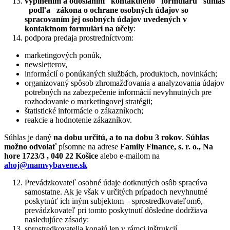
vyplnením a odoslaním kontaktného formuláru súhlas
podľa zákona o ochrane osobných údajov so
spracovaním
jej osobných údajov uvedených v
kontaktnom formulári na účely
:
podpora predaja prostredníctvom:
marketingových ponúk,
newsletterov,
informácií o ponúkaných službách, produktoch, novinkách;
organizovaný spôsob zhromažďovania a analyzovania údajov
potrebných na zabezpečenie informácií nevyhnutných pre
rozhodovanie o marketingovej stratégii;
štatistické informácie o zákazníkoch;
reakcie a hodnotenie zákazníkov.
Súhlas je daný
na dobu určitú, a to na dobu 3 rokov
.
Súhlas
možno odvolať
písomne na adrese
Family Finance, s. r. o.
, Na
hore 1723/3 , 040 22 Košice
alebo e-mailom na
ahoj@mamvybavene.sk
Prevádzkovateľ osobné údaje dotknutých osôb spracúva
samostatne. Ak je však v určitých prípadoch nevyhnutné
poskytnúť ich iným subjektom – sprostredkovateľom
6
,
prevádzkovateľ pri tomto poskytnutí dôsledne dodržiava
nasledujúce zásady:
sprostredkovatelia konajú len v rámci inštrukcií