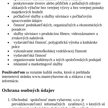
poskytovanie úverov alebo pôžičiek z peňažných zdrojov
získaných výlučne bez verejnej výzvy a bez verejnej ponuky
majetkových hodnôt
počítačové služby a služby súvisiace s počítačovým
spracovaním údajov
činnosť podnikateľských, organizačných a ekonomických
poradcov
služby súvisiace s produkciou filmov, videozáznamov a
zvukových nahrávok
vydavateľská činnosť, polygrafická výroba a knihárske
práce
vykonávanie mimoškolskej vzdelávacej činnosti
vydavateľská činnosť
organizovanie kultúrnych a iných spoločenských podujatí
reklamné a marketingové služby
Používateľom
sa rozumie každá osoba, ktorá si prehliada
internetovú stránku www.
mamvybavene.sk
a získava z nej
informácie.
Ochrana osobných údajov
Obchodná spoločnosť mam vybavene, s.r.o. je
prevádzkovateľom
1
informačných systémov
2
, v ktorých sú