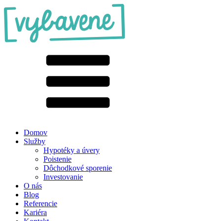
Domov
Služby
Hypotéky a úvery
Poistenie
Dôchodkové sporenie
Investovanie
O nás
Blog
Referencie
Kariéra