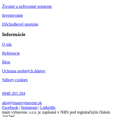
Životné a neživostné poistenie
Investovanie
Dôchodkové sporenie
Informácie
O nás
Referencie
Blog
Ochrana osobných údajov
Súbory cookies
0948 203 204
ahoj@mamvybavene.sk
Facebook
|
Instagram
|
LinkedIn
mam vybavene, s.r.o. je zapísaná v NBS pod registračným číslom
256786