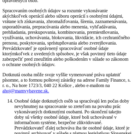
oprávnených osôb.
Spracovaním osobných údajov sa rozumie vykonávanie
akýchkoľvek operácií alebo súboru operácií s osobnými údajmi,
vrátane ich získavania, zhromažďovania, šírenia, zaznamenávania,
usporadúvania, prepracúvania alebo menenia, vyhľadávania,
prehliadania, preskupovania, kombinovania, premiestňovania,
využívania, uchovávania, blokovania, likvidácie, ich cezhraničného
prenosu, poskytovania, sprístupňovania alebo zverejňovania.
Prevádzkovateľ je oprávnený spracovávať osobné údaje
ktorýmkoľvek z uvedených spôsobov, je však povinný tieto údaje
zabezpečiť pred zneužitím alebo poškodením v súlade so zákonom
o ochrane osobných údajov.
Dotknutá osoba môže svoje vyššie vymenované práva uplatniť
písomne, a to formou poštovej zásielky na adrese Family Finance, s.
r. o., Na hore 1723/3, 040 22 Košice , alebo e-mailom na
ahoj@mamvybavene.sk.
Osobné údaje dotknutých osôb sa spracúvajú len počas doby
nevyhnutnej na spracovanie so zreteľom na povahu prác
vykonávaných dotknutými osobami. Po skončení takejto
doby sú všetky osobné údaje, ktoré boli uchovávané v
informačnom systéme, bezpečne zlikvidované.
Prevádzkovateľ ďalej uchováva iba tie osobné údaje, ktoré je
povinný archivovať v súlade s platnou legislatívou Slovenskej