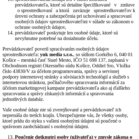
prevádzkovateľa, ktoré sú detailne špecifikované v zmluve
o sprostredkovaní a ktorá zaväzuje sprostredkovateľov k
úrovni ochrany a zabezpečenia pri uchovávaní a spracovaní
osobných údajov sprostredkovateľmi v súlade so zákonom o
ochrane osobných údajov,
prevádzkovateľ poskytuje len osobné údaje, ktoré sú
nevyhnutne potrebné na dosiahnutie účelu.
Prevádzkovateľ poveril spracúvaním osobných údajov
sprostredkovateľa:
ynk media s.r.o.
, so sídlom Gorkého 6, 040 01
Košice – mestská časť Staré Mesto, IČO 51 698 137, zapísaná v
Obchodnom registri Okresného súdu Košice, Oddiel Sro, Vložka
číslo 43830/V za účelom programovania, správy a servisnej
podpory internetovej stránky a súvisiacich technológií a služieb s
internetovou stránkou, počítačového spracovania informácií za
účelom marketingovej kampane prevádzkovateľa ako aj ďalšieho
spracovania a správy získaných informácií a spravovania
jednotlivých databáz.
Vaše osobné údaje nie sú zverejňované a prevádzkovateľ ich
neprenáša do tretích krajín. Ubezpečujeme vás, že všetky osoby,
ktoré prídu do styku s vašimi osobnými údajmi sú poučené o
správnom zaobchádzaní s osobnými údajmi.
Poučenie dotknutej osoby (užívateľa) v zmysle zákona o