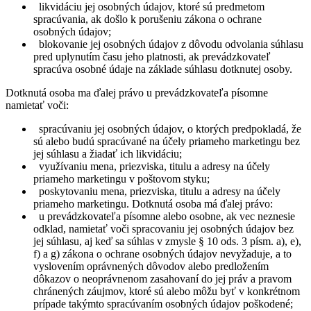
likvidáciu jej osobných údajov, ktoré sú predmetom
spracúvania, ak došlo k porušeniu zákona o ochrane
osobných údajov;
blokovanie jej osobných údajov z dôvodu odvolania súhlasu
pred uplynutím času jeho platnosti, ak prevádzkovateľ
spracúva osobné údaje na základe súhlasu dotknutej osoby.
Dotknutá osoba ma ďalej právo u prevádzkovateľa písomne
namietať voči:
spracúvaniu jej osobných údajov, o ktorých predpokladá, že
sú alebo budú spracúvané na účely priameho marketingu bez
jej súhlasu a žiadať ich likvidáciu;
využívaniu mena, priezviska, titulu a adresy na účely
priameho marketingu v poštovom styku;
poskytovaniu mena, priezviska, titulu a adresy na účely
priameho marketingu. Dotknutá osoba má ďalej právo:
u prevádzkovateľa písomne alebo osobne, ak vec neznesie
odklad, namietať voči spracovaniu jej osobných údajov bez
jej súhlasu, aj keď sa súhlas v zmysle § 10 ods. 3 písm. a), e),
f) a g) zákona o ochrane osobných údajov nevyžaduje, a to
vyslovením oprávnených dôvodov alebo predložením
dôkazov o neoprávnenom zasahovaní do jej práv a pravom
chránených záujmov, ktoré sú alebo môžu byť v konkrétnom
prípade takýmto spracúvaním osobných údajov poškodené;