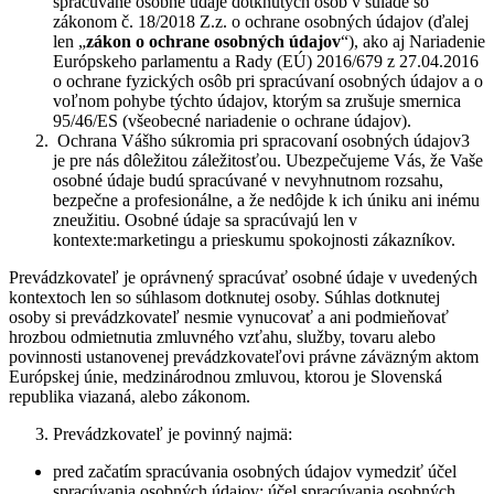
spracúvané osobné údaje dotknutých osôb v súlade so
zákonom č. 18/2018 Z.z. o ochrane osobných údajov (ďalej
len „
zákon o ochrane osobných údajov
“), ako aj Nariadenie
Európskeho parlamentu a Rady (EÚ) 2016/679 z 27.04.2016
o ochrane fyzických osôb pri spracúvaní osobných údajov a o
voľnom pohybe týchto údajov, ktorým sa zrušuje smernica
95/46/ES (všeobecné nariadenie o ochrane údajov).
Ochrana Vášho súkromia pri spracovaní osobných údajov
3
je pre nás dôležitou záležitosťou. Ubezpečujeme Vás, že Vaše
osobné údaje budú spracúvané v nevyhnutnom rozsahu,
bezpečne a profesionálne, a že nedôjde k ich úniku ani inému
zneužitiu. Osobné údaje sa spracúvajú
len v
kontexte:marketingu a prieskumu spokojnosti zákazníkov.
Prevádzkovateľ je oprávnený spracúvať osobné údaje v uvedených
kontextoch
len so
súhlasom dotknutej osoby.
Súhlas dotknutej
osoby si prevádzkovateľ nesmie vynucovať a ani podmieňovať
hrozbou odmietnutia zmluvného vzťahu, služby, tovaru alebo
povinnosti ustanovenej prevádzkovateľovi právne záväzným aktom
Európskej únie, medzinárodnou zmluvou, ktorou je Slovenská
republika viazaná, alebo zákonom.
Prevádzkovateľ je povinný najmä:
pred začatím spracúvania osobných údajov vymedziť účel
spracúvania osobných údajov; účel spracúvania osobných