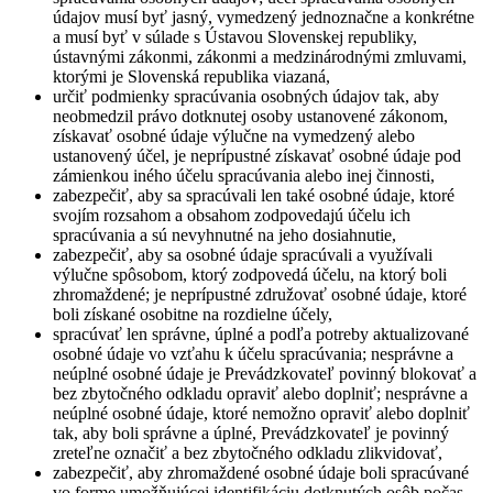
údajov musí byť jasný, vymedzený jednoznačne a konkrétne
a musí byť v súlade s Ústavou Slovenskej republiky,
ústavnými zákonmi, zákonmi a medzinárodnými zmluvami,
ktorými je Slovenská republika viazaná,
určiť podmienky spracúvania osobných údajov tak, aby
neobmedzil právo dotknutej osoby ustanovené zákonom,
získavať osobné údaje výlučne na vymedzený alebo
ustanovený účel, je neprípustné získavať osobné údaje pod
zámienkou iného účelu spracúvania alebo inej činnosti,
zabezpečiť, aby sa spracúvali len také osobné údaje, ktoré
svojím rozsahom a obsahom zodpovedajú účelu ich
spracúvania a sú nevyhnutné na jeho dosiahnutie,
zabezpečiť, aby sa osobné údaje spracúvali a využívali
výlučne spôsobom, ktorý zodpovedá účelu, na ktorý boli
zhromaždené; je neprípustné združovať osobné údaje, ktoré
boli získané osobitne na rozdielne účely,
spracúvať len správne, úplné a podľa potreby aktualizované
osobné údaje vo vzťahu k účelu spracúvania; nesprávne a
neúplné osobné údaje je Prevádzkovateľ povinný blokovať a
bez zbytočného odkladu opraviť alebo doplniť; nesprávne a
neúplné osobné údaje, ktoré nemožno opraviť alebo doplniť
tak, aby boli správne a úplné, Prevádzkovateľ je povinný
zreteľne označiť a bez zbytočného odkladu zlikvidovať,
zabezpečiť, aby zhromaždené osobné údaje boli spracúvané
vo forme umožňujúcej identifikáciu dotknutých osôb počas