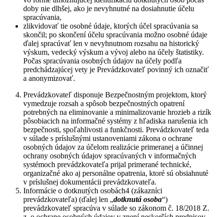
doby nie dlhšej, ako je nevyhnutné na dosiahnutie účelu
spracúvania,
zlikvidovať tie osobné údaje, ktorých účel spracúvania sa
skončil; po skončení účelu spracúvania možno osobné údaje
ďalej spracúvať len v nevyhnutnom rozsahu na historický
výskum, vedecký výskum a vývoj alebo na účely štatistiky.
Počas spracúvania osobných údajov na účely podľa
predchádzajúcej vety je Prevádzkovateľ povinný ich označiť
a anonymizovať.
Prevádzkovateľ disponuje Bezpečnostným projektom, ktorý
vymedzuje rozsah a spôsob bezpečnostných opatrení
potrebných na eliminovanie a minimalizovanie hrozieb a rizík
pôsobiacich na informačné systémy z hľadiska narušenia ich
bezpečnosti, spoľahlivosti a funkčnosti. Prevádzkovateľ teda
v súlade s príslušnými ustanoveniami zákona o ochrane
osobných údajov za účelom realizácie primeranej a účinnej
ochrany osobných údajov spracúvaných v informačných
systémoch prevádzkovateľa prijal primerané technické,
organizačné ako aj personálne opatrenia, ktoré sú obsiahnuté
v príslušnej dokumentácii prevádzkovateľa.
Informácie o dotknutých osobách
4
(zákazníci
prevádzkovateľa) (ďalej len „
dotknutá osoba
“)
prevádzkovateľ spracúva v súlade so zákonom č. 18/2018 Z.
z. o ochrane osobných údajov v znení neskorších predpisov.