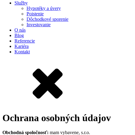
Služby
Hypotéky a úvery
Poistenie
Dôchodkové sporenie
Investovanie
O nás
Blog
Referencie
Kariéra
Kontakt
Ochrana osobných údajov
Obchodná spoločnosť:
mam vybavene, s.r.o.