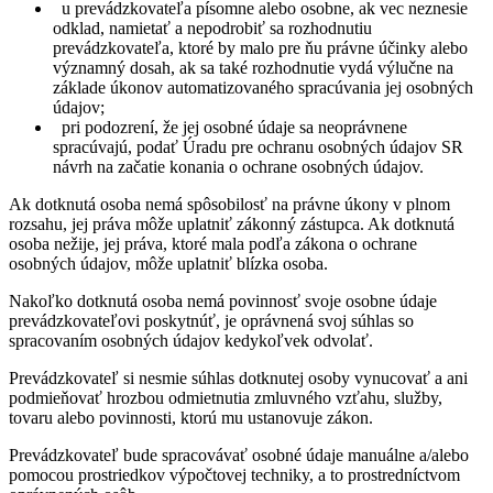
u prevádzkovateľa písomne alebo osobne, ak vec neznesie
odklad, namietať a nepodrobiť sa rozhodnutiu
prevádzkovateľa, ktoré by malo pre ňu právne účinky alebo
významný dosah, ak sa také rozhodnutie vydá výlučne na
základe úkonov automatizovaného spracúvania jej osobných
údajov;
pri podozrení, že jej osobné údaje sa neoprávnene
spracúvajú, podať Úradu pre ochranu osobných údajov SR
návrh na začatie konania o ochrane osobných údajov.
Ak dotknutá osoba nemá spôsobilosť na právne úkony v plnom
rozsahu, jej práva môže uplatniť zákonný zástupca. Ak dotknutá
osoba nežije, jej práva, ktoré mala podľa zákona o ochrane
osobných údajov, môže uplatniť blízka osoba.
Nakoľko dotknutá osoba nemá povinnosť svoje osobne údaje
prevádzkovateľovi poskytnúť, je oprávnená svoj súhlas so
spracovaním osobných údajov kedykoľvek odvolať.
Prevádzkovateľ si nesmie súhlas dotknutej osoby vynucovať a ani
podmieňovať hrozbou odmietnutia zmluvného vzťahu, služby,
tovaru alebo povinnosti, ktorú mu ustanovuje zákon.
Prevádzkovateľ bude spracovávať osobné údaje manuálne a/alebo
pomocou prostriedkov výpočtovej techniky, a to prostredníctvom