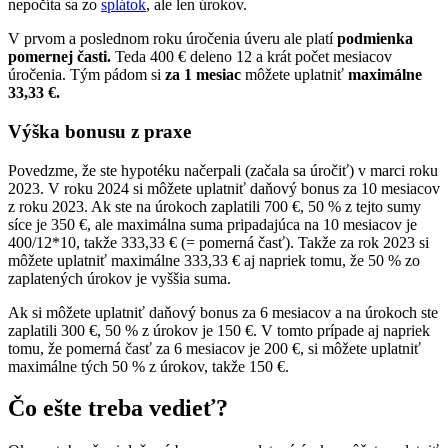
nepočíta sa zo
splátok
, ale len úrokov.
V prvom a poslednom roku úročenia úveru ale platí
podmienka
pomernej časti.
Teda 400 € deleno 12 a krát počet mesiacov
úročenia. Tým pádom si
za 1 mesiac
môžete uplatniť
maximálne
33,33 €.
Výška bonusu z praxe
Povedzme, že ste hypotéku načerpali (začala sa úročiť) v marci roku
2023. V roku 2024 si môžete uplatniť daňový bonus za 10 mesiacov
z roku 2023. Ak ste na úrokoch zaplatili 700 €, 50 % z tejto sumy
síce je 350 €, ale maximálna suma pripadajúca na 10 mesiacov je
400/12*10, takže 333,33 € (= pomerná časť). Takže za rok 2023 si
môžete uplatniť maximálne 333,33 € aj napriek tomu, že 50 % zo
zaplatených úrokov je vyššia suma.
Ak si môžete uplatniť daňový bonus za 6 mesiacov a na úrokoch ste
zaplatili 300 €, 50 % z úrokov je 150 €. V tomto prípade aj napriek
tomu, že pomerná časť za 6 mesiacov je 200 €, si môžete uplatniť
maximálne tých 50 % z úrokov, takže 150 €.
Čo ešte treba vedieť?