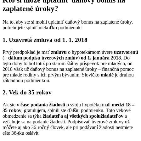
Kto si môže uplatniť daňový bonus na
zaplatené úroky?
Na to, aby ste si mohli uplatniť daňový bonus na zaplatené úroky,
potrebujete splniť niekoľko podmienok:
1. Uzavretá zmluva od 1. 1. 2018
Prvý predpoklad je mať
zmluvu
o hypotekárnom úvere
uzatvorenú
(=
dátum podpisu úverových zmlúv
)
od 1. januára 2018
. Do
tejto doby to bol totiž po starom štátny príspevok pre mladých, od
2018 však už daňový bonus na zaplatené úroky – finančná pomoc
pre mladé rodiny s ich prvým bývaním. Slovíčko
mladé
je druhou
základnou podmienkou.
2. Vek do 35 rokov
Ak ste
v čase podania žiadosti
o svoju hypotéku mali
medzi 18 –
35 rokov
, gratulujem, splnili ste ďalšiu podmienku. Toto vekové
obmedzenie sa týka
žiadateľa aj všetkých spolužiadateľov
a
vzťahuje sa na podanie žiadosti. Podpisovať úverové zmluvy už
môžete aj ako 36-ročný človek, ale pri podávaní žiadosti nesmiete
ešte 36-tku osláviť.