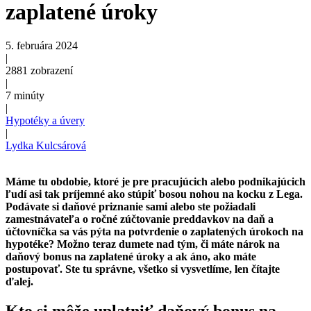
zaplatené úroky
5. februára 2024
|
2881
zobrazení
|
7 minúty
|
Hypotéky a úvery
|
Lydka Kulcsárová
Máme tu obdobie, ktoré je pre pracujúcich alebo podnikajúcich
ľudí asi tak príjemné ako stúpiť bosou nohou na kocku z Lega.
Podávate si daňové priznanie sami alebo ste požiadali
zamestnávateľa o ročné zúčtovanie preddavkov na daň a
účtovníčka sa vás pýta na potvrdenie o zaplatených úrokoch na
hypotéke? Možno teraz dumete nad tým, či máte nárok na
daňový bonus na zaplatené úroky a ak áno, ako máte
postupovať. Ste tu správne, všetko si vysvetlíme, len čítajte
ďalej.