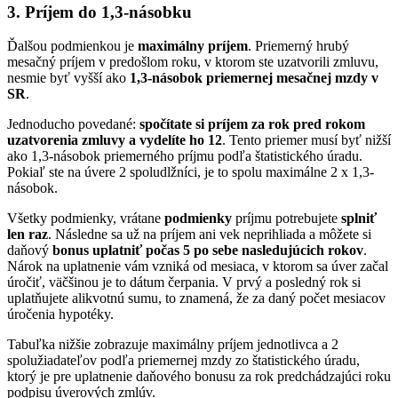
3. Príjem do 1,3-násobku
Ďalšou podmienkou je
maximálny príjem
. Priemerný hrubý
mesačný príjem v predošlom roku, v ktorom ste uzatvorili zmluvu,
nesmie byť vyšší ako
1,3-násobok priemernej mesačnej mzdy v
SR
.
Jednoducho povedané:
spočítate si príjem za rok pred rokom
uzatvorenia zmluvy a vydelíte ho 12
. Tento priemer musí byť nižší
ako 1,3-násobok priemerného príjmu podľa štatistického úradu.
Pokiaľ ste na úvere 2 spoludlžníci, je to spolu maximálne 2 x 1,3-
násobok.
Všetky podmienky, vrátane
podmienky
príjmu potrebujete
splniť
len raz
. Následne sa už na príjem ani vek neprihliada a môžete si
daňový
bonus uplatniť počas 5 po sebe nasledujúcich rokov
.
Nárok na uplatnenie vám vzniká od mesiaca, v ktorom sa úver začal
úročiť, väčšinou je to dátum čerpania. V prvý a posledný rok si
uplatňujete alikvotnú sumu, to znamená, že za daný počet mesiacov
úročenia hypotéky.
Tabuľka nižšie zobrazuje maximálny príjem jednotlivca a 2
spolužiadateľov podľa priemernej mzdy zo štatistického úradu,
ktorý je pre uplatnenie daňového bonusu za rok predchádzajúci roku
podpisu úverových zmlúv.