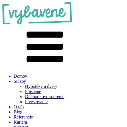
Domov
Služby
Hypotéky a úvery
Poistenie
Dôchodkové sporenie
Investovanie
O nás
Blog
Referencie
Kariéra