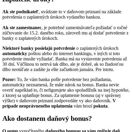
Ak ste podnikateľ
, uvádzate to v daňovom priznaní na základe
potvrdenia o zaplatených úrokoch vydaného bankou.
Ak ste zamestnanec
, je potrebné zamestnávateľa požiadať o ročné
zúčtovanie do 15.2. daného roku, zároveň mu aj dodať potvrdenie z
banky o zaplatených úrokoch.
Niektoré banky
posielajú potvrdenie
o zaplatených úrokoch
automaticky
poštou alebo do internet bankingu, v iných si toto
potvrdenie musíte vyžiadať. Banka má na vystavenie potvrdenia až
30 dní. Väčšinou to netrvá tak dlho, ale je dobré, ak so žiadosťou
dlho neotáľate a zadáte ju ešte začiatkom januára. Pre istotu.
Pozor:
To, že vám banka pošle potvrdenie bez požiadania,
automaticky neznamená, že máte nárok na bonus. Banka nevie
overiť napríklad to, či nefigurujete ako spoludlžník na inej hypotéke,
z ktorej sa uplatňuje bonus. Za uplatnenie bonusu (aj v správnej
výške) v daňovom priznaní zodpovedáte vy ako daňovník.
V
prípade neoprávneného uplatnenia
vám hrozí
pokuta
.
Ako dostanem daňový bonus?
O sumu
vypočítaného
daňového bonusu
sa vám znižuje daň
.