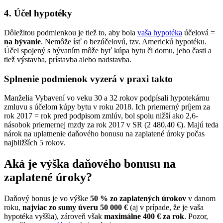
4. Účel hypotéky
Dôležitou podmienkou je tiež to, aby bola
vaša hypotéka
účelová =
na bývanie
. Nemôže ísť o bezúčelovú, tzv. Americkú hypotéku.
Účel spojený s bývaním môže byť kúpa bytu či domu, jeho časti a
tiež výstavba, prístavba alebo nadstavba.
Splnenie podmienok vyzerá v praxi takto
Manželia Vybavení vo veku 30 a 32 rokov podpísali hypotekárnu
zmluvu s účelom kúpy bytu v roku 2018. Ich priemerný príjem za
rok 2017 = rok pred podpisom zmlúv, bol spolu nižší ako 2,6-
násobok priemernej mzdy za rok 2017 v SR (2 480,40 €). Majú teda
nárok na uplatnenie daňového bonusu na zaplatené úroky počas
najbližších 5 rokov.
Aká je výška daňového bonusu na
zaplatené úroky?
Daňový bonus je vo výške
50 % zo zaplatených úrokov
v danom
roku,
najviac zo sumy úveru 50 000 €
(aj v prípade, že je vaša
hypotéka vyššia), zároveň však
maximálne 400 € za rok
. Pozor,