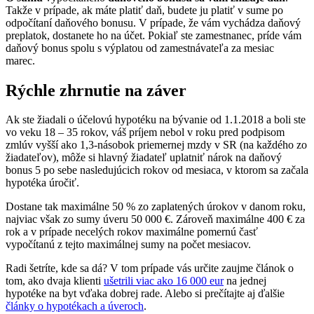
Takže v prípade, ak máte platiť daň, budete ju platiť v sume po
odpočítaní daňového bonusu. V prípade, že vám vychádza daňový
preplatok, dostanete ho na účet. Pokiaľ ste zamestnanec, príde vám
daňový bonus spolu s výplatou od zamestnávateľa za mesiac
marec.
Rýchle zhrnutie na záver
Ak ste žiadali o účelovú hypotéku na bývanie od 1.1.2018 a boli ste
vo veku 18 – 35 rokov, váš príjem nebol v roku pred podpisom
zmlúv vyšší ako 1,3-násobok priemernej mzdy v SR (na každého zo
žiadateľov), môže si hlavný žiadateľ uplatniť nárok na daňový
bonus 5 po sebe nasledujúcich rokov od mesiaca, v ktorom sa začala
hypotéka úročiť.
Dostane tak maximálne 50 % zo zaplatených úrokov v danom roku,
najviac však zo sumy úveru 50 000 €. Zároveň maximálne 400 € za
rok a v prípade necelých rokov maximálne pomernú časť
vypočítanú z tejto maximálnej sumy na počet mesiacov.
Radi šetríte, kde sa dá? V tom prípade vás určite zaujme článok o
tom, ako dvaja klienti
ušetrili viac ako 16 000 eur
na jednej
hypotéke na byt vďaka dobrej rade. Alebo si prečítajte aj ďalšie
články o hypotékach a úveroch
.