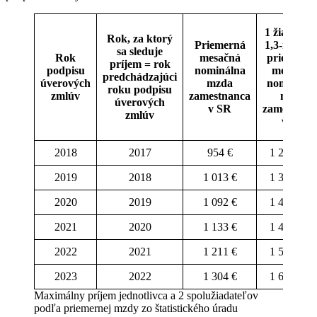
1 žiadateľ
Rok, za ktorý
Priemerná
1,3-násob
sa sleduje
Rok
mesačná
priemerne
príjem = rok
podpisu
nominálna
mesačnej
predchádzajúci
úverových
mzda
nominálne
roku podpisu
zmlúv
zamestnanca
mzdy
úverových
v SR
zamestnan
zmlúv
v SR
2018
2017
954 €
1 240,20 
2019
2018
1 013 €
1 316,90 
2020
2019
1 092 €
1 419,60 
2021
2020
1 133 €
1 472,90 
2022
2021
1 211 €
1 574,30 
2023
2022
1 304 €
1 695,20 
Maximálny príjem jednotlivca a 2 spolužiadateľov
podľa priemernej mzdy zo štatistického úradu