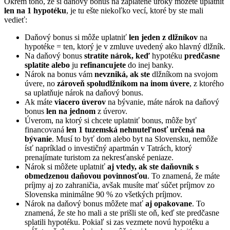
Okrem toho, že si daňový bonus na zaplatené úroky môžete uplatniť
len na 1 hypotéku
, je tu ešte niekoľko vecí, ktoré by ste mali
vedieť:
Daňový bonus si môže uplatniť
len jeden z dlžníkov
na
hypotéke = ten, ktorý je v zmluve uvedený ako hlavný dlžník.
Na daňový bonus
stratíte nárok, keď
hypotéku
predčasne
splatíte alebo
ju
refinancujete
do inej banky.
Nárok na bonus vám
nevzniká, ak ste
dlžníkom na svojom
úvere, no
zároveň spoludlžníkom na inom úvere
, z ktorého
sa uplatňuje nárok na daňový bonus.
Ak máte
viacero úverov
na bývanie, máte nárok na daňový
bonus
len na jednom
z úverov.
Úverom, na ktorý si chcete uplatniť bonus, môže byť
financovaná
len 1 tuzemská nehnuteľnosť určená na
bývanie
. Musí to byť dom alebo byt na Slovensku, nemôže
ísť napríklad o investičný apartmán v Tatrách, ktorý
prenajímate turistom za nekresťanské peniaze.
Nárok si môžete uplatniť
aj vtedy, ak ste daňovník s
obmedzenou daňovou povinnosťou
. To znamená, že máte
príjmy aj zo zahraničia, avšak musíte mať súčet príjmov zo
Slovenska minimálne 90 % zo všetkých príjmov.
Nárok na daňový bonus môžete mať
aj opakovane
. To
znamená, že ste ho mali a ste prišli ste oň, keď ste predčasne
splatili hypotéku. Pokiaľ si zas vezmete novú hypotéku a