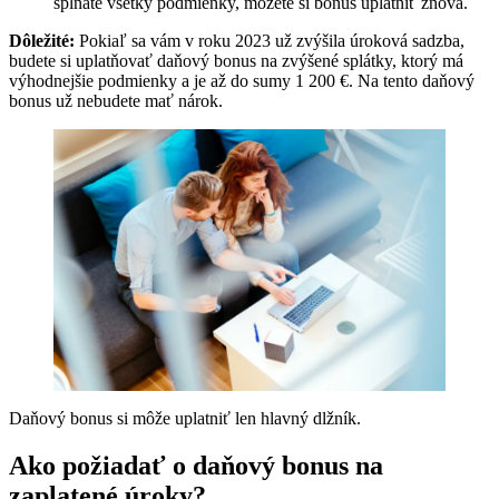
spĺňate všetky podmienky, môžete si bonus uplatniť znova.
Dôležité:
Pokiaľ sa vám v roku 2023 už zvýšila úroková sadzba,
budete si uplatňovať daňový bonus na zvýšené splátky, ktorý má
výhodnejšie podmienky a je až do sumy 1 200 €. Na tento daňový
bonus už nebudete mať nárok.
Daňový bonus si môže uplatniť len hlavný dlžník.
Ako požiadať o daňový bonus na
zaplatené úroky?