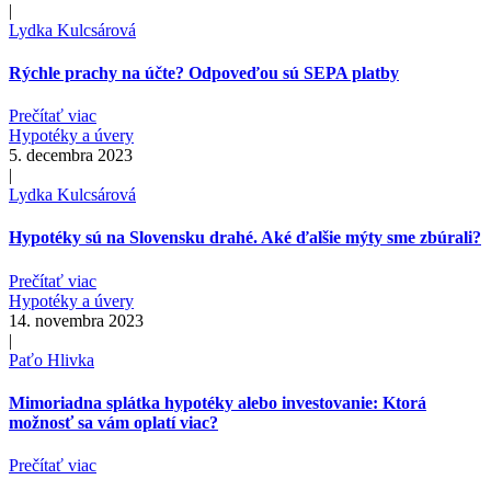
|
Lydka Kulcsárová
Rýchle prachy na účte? Odpoveďou sú SEPA platby
Prečítať viac
Hypotéky a úvery
5. decembra 2023
|
Lydka Kulcsárová
Hypotéky sú na Slovensku drahé. Aké ďalšie mýty sme zbúrali?
Prečítať viac
Hypotéky a úvery
14. novembra 2023
|
Paťo Hlivka
Mimoriadna splátka hypotéky alebo investovanie: Ktorá
možnosť sa vám oplatí viac?
Prečítať viac