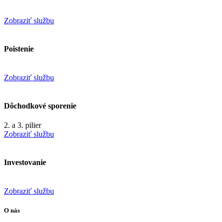
Zobraziť službu
Poistenie
Zobraziť službu
Dôchodkové sporenie
2. a 3. pilier
Zobraziť službu
Investovanie
Zobraziť službu
O nás