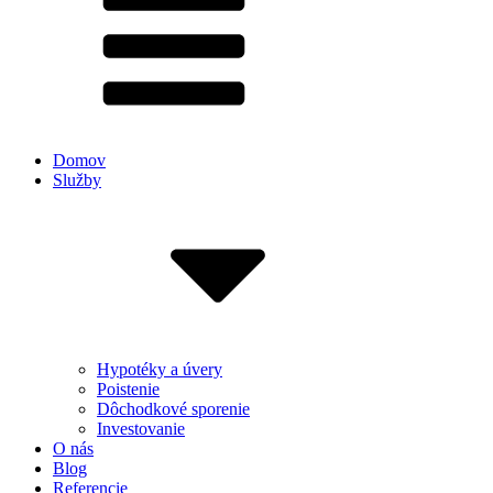
Domov
Služby
Hypotéky a úvery
Poistenie
Dôchodkové sporenie
Investovanie
O nás
Blog
Referencie