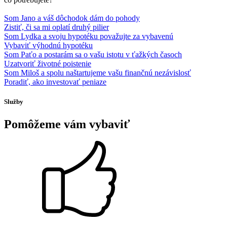
Som Jano a váš dôchodok dám do
pohody
Zistiť, či sa mi oplatí druhý pilier
Som Lydka a svoju hypotéku považujte za
vybavenú
Vybaviť výhodnú hypotéku
Som Paťo a postarám sa o vašu
istotu
v ťažkých časoch
Uzatvoriť životné poistenie
Som Miloš a spolu naštartujeme vašu finančnú
nezávislosť
Poradiť, ako investovať peniaze
Služby
Pomôžeme vám vybaviť