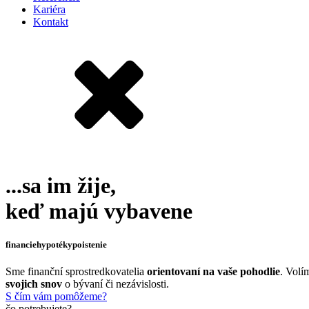
Kariéra
Kontakt
...sa im žije,
keď majú
vybavene
financie
hypotéky
poistenie
Sme finanční sprostredkovatelia
orientovaní na vaše pohodlie
. Volí
svojich snov
o bývaní či nezávislosti.
S čím vám pomôžeme?
čo potrebujete?